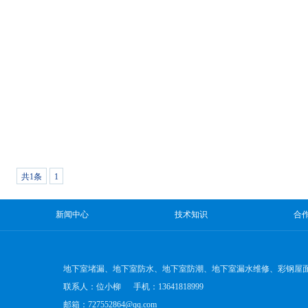
共1条
1
新闻中心
技术知识
合
地下室堵漏、地下室防水、地下室防潮、地下室漏水维修、彩钢屋
联系人：位小柳 手机：13641818999
邮箱：727552864@qq.com